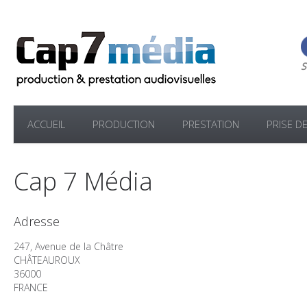
S
ACCUEIL
PRODUCTION
PRESTATION
PRISE D
Cap 7 Média
Adresse
247, Avenue de la Châtre
CHÂTEAUROUX
36000
FRANCE