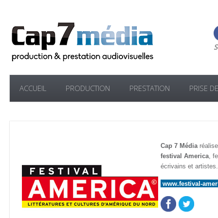
S
ACCUEIL
PRODUCTION
PRESTATION
PRISE D
Cap 7 Média
réalise
festival America
, f
écrivains et artistes.
www.festival-amer